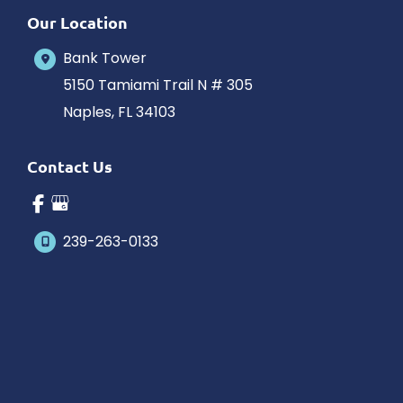
Our Location
Bank Tower
5150 Tamiami Trail N # 305
Naples
,
FL
34103
Contact Us
239-263-0133
Office Hours
Monday-Saturday: 10am-5pm Eastern Time
Outside hours available upon request.