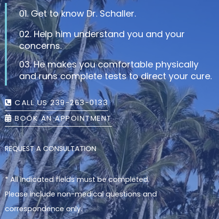
01. Get to know Dr. Schaller.
02. Help him understand you and your
concerns.
03. He makes you comfortable physically
and runs complete tests to direct your cure.
CALL US 239-263-0133
BOOK AN APPOINTMENT
REQUEST A CONSULTATION
* All indicated fields must be completed.
Please include non-medical questions and
correspondence only.